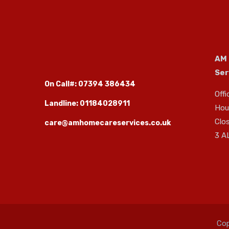
AM
Ser
On Call#: 07394 386434
Offi
Landline: 01184028911
Hous
Clo
care@amhomecareservices.co.uk
3 A
Cop