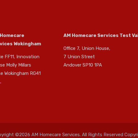
 Homecare
AM Homecare Services Test Va
vices Wokingham
Office 7, Union House,
ce FF11, Innovation
7 Union Street
e Molly Millars
Andover SP10 1PA
se Wokingham RG41
L
yright ©2026 AM Homecare Services. All Rights Reserved Copyr