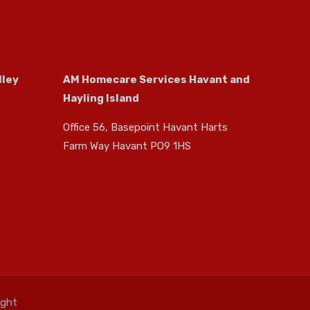
lley
AM Homecare Services Havant and
Hayling Island
Office 56, Basepoint Havant Harts
Farm Way Havant PO9 1HS
ight